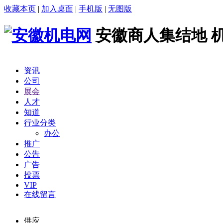
收藏本页
|
加入桌面
|
手机版
|
无图版
安徽商人集结地 
资讯
公司
展会
人才
知道
行业分类
办公
推广
公告
广告
投票
VIP
在线留言
供应