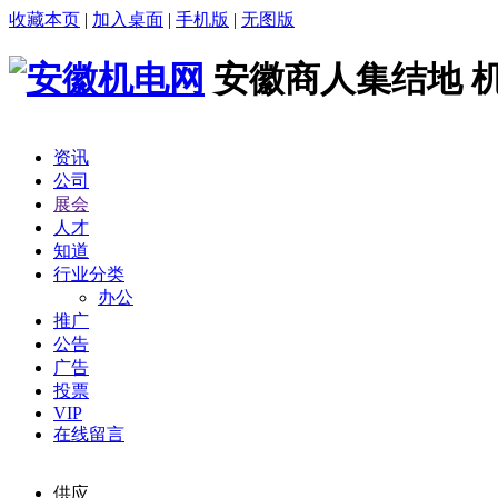
收藏本页
|
加入桌面
|
手机版
|
无图版
安徽商人集结地 
资讯
公司
展会
人才
知道
行业分类
办公
推广
公告
广告
投票
VIP
在线留言
供应