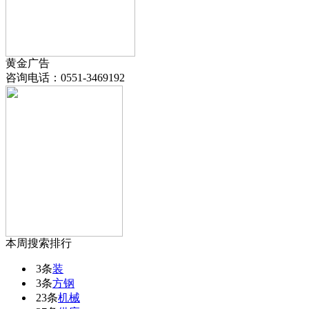
黄金广告
咨询电话：
0551-3469192
本周搜索排行
3条
装
3条
方钢
23条
机械