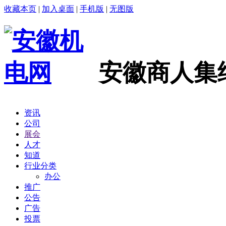
收藏本页
|
加入桌面
|
手机版
|
无图版
安徽商人集
资讯
公司
展会
人才
知道
行业分类
办公
推广
公告
广告
投票