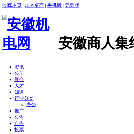
收藏本页
|
加入桌面
|
手机版
|
无图版
安徽商人集
资讯
公司
展会
人才
知道
行业分类
办公
推广
公告
广告
投票