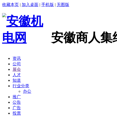
收藏本页
|
加入桌面
|
手机版
|
无图版
安徽商人集
资讯
公司
展会
人才
知道
行业分类
办公
推广
公告
广告
投票