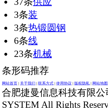
37条
供应
3条
装
3条
热锻圆钢
6条
线
23条
机械
条形码推荐
网站首页
|
关于我们
|
联系方式
|
使用协议
|
版权隐私
|
网站地图
合肥捷曼信息科技有限公司运营(c
SYSTEM All Rights Reser