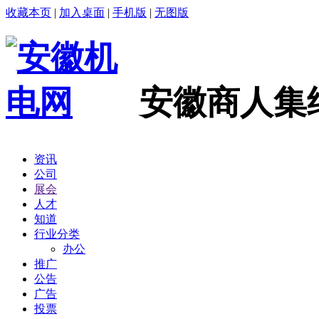
收藏本页
|
加入桌面
|
手机版
|
无图版
安徽商人集
资讯
公司
展会
人才
知道
行业分类
办公
推广
公告
广告
投票