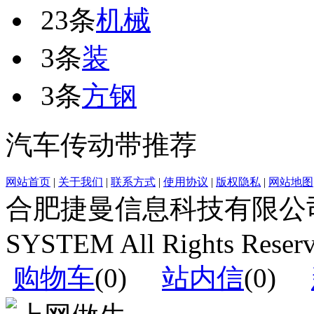
23条
机械
3条
装
3条
方钢
汽车传动带推荐
网站首页
|
关于我们
|
联系方式
|
使用协议
|
版权隐私
|
网站地图
合肥捷曼信息科技有限公司运营(c
SYSTEM All Rights Reser
购物车
(
0
)
站内信
(
0
)