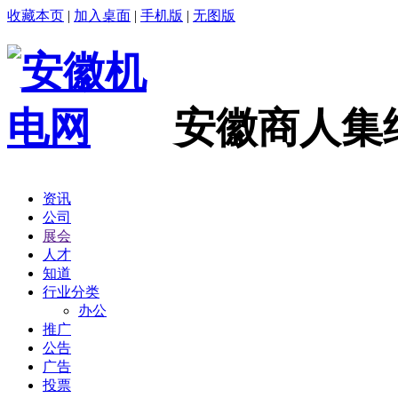
收藏本页
|
加入桌面
|
手机版
|
无图版
安徽商人集
资讯
公司
展会
人才
知道
行业分类
办公
推广
公告
广告
投票