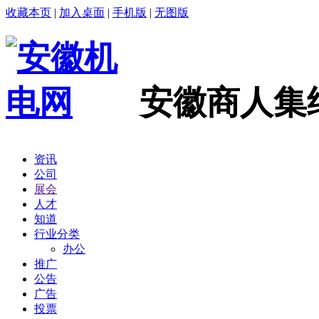
收藏本页
|
加入桌面
|
手机版
|
无图版
安徽商人集
资讯
公司
展会
人才
知道
行业分类
办公
推广
公告
广告
投票