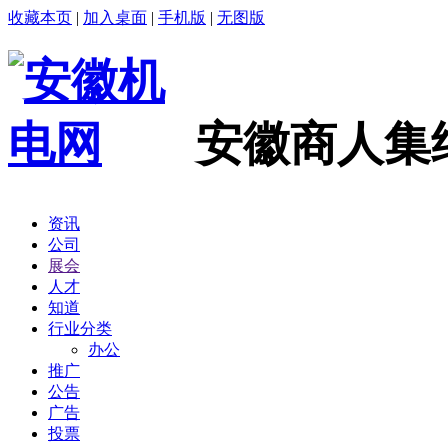
收藏本页
|
加入桌面
|
手机版
|
无图版
安徽商人集
资讯
公司
展会
人才
知道
行业分类
办公
推广
公告
广告
投票