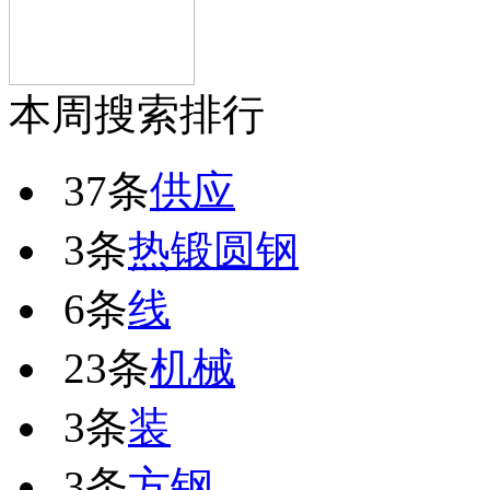
本周搜索排行
37条
供应
3条
热锻圆钢
6条
线
23条
机械
3条
装
3条
方钢