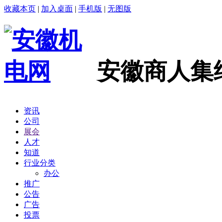
收藏本页
|
加入桌面
|
手机版
|
无图版
安徽商人集
资讯
公司
展会
人才
知道
行业分类
办公
推广
公告
广告
投票