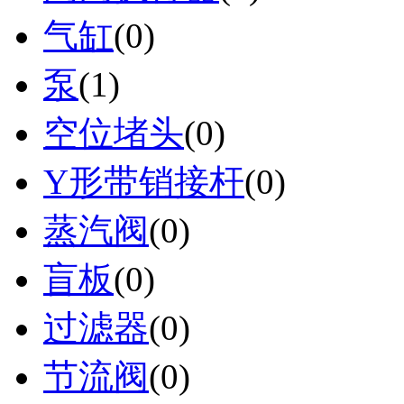
气缸
(0)
泵
(1)
空位堵头
(0)
Y形带销接杆
(0)
蒸汽阀
(0)
盲板
(0)
过滤器
(0)
节流阀
(0)