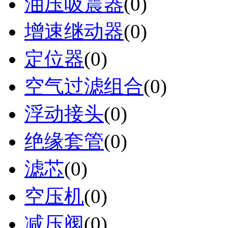
油压吸震器
(0)
增速继动器
(0)
定位器
(0)
空气过滤组合
(0)
浮动接头
(0)
绝缘套管
(0)
滤芯
(0)
空压机
(0)
减压阀
(0)