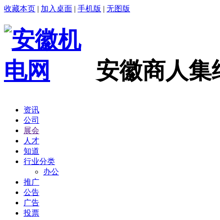
收藏本页
|
加入桌面
|
手机版
|
无图版
安徽商人集
资讯
公司
展会
人才
知道
行业分类
办公
推广
公告
广告
投票