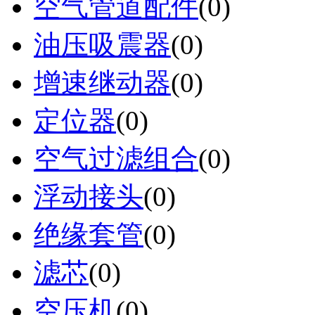
空气管道配件
(0)
油压吸震器
(0)
增速继动器
(0)
定位器
(0)
空气过滤组合
(0)
浮动接头
(0)
绝缘套管
(0)
滤芯
(0)
空压机
(0)