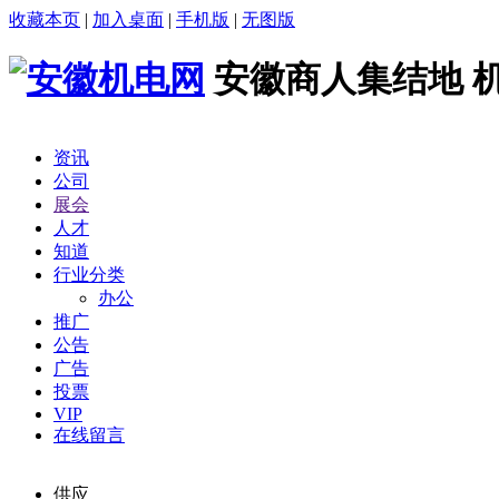
收藏本页
|
加入桌面
|
手机版
|
无图版
安徽商人集结地 
资讯
公司
展会
人才
知道
行业分类
办公
推广
公告
广告
投票
VIP
在线留言
供应