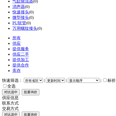
气缸限流器
(0)
消声器
(0)
快速接头
(0)
微型接头
(0)
PU软管
(0)
万用螺纹接头
(0)
所有
供应
提供服务
供应二手
提供加工
提供合作
库存
快速筛选：
|
|
|
标价
全选
供应信息
联系方式
交易方式