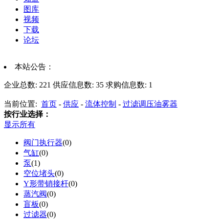
图库
视频
下载
论坛
本站公告：
企业总数:
221
供应信息数:
35
求购信息数:
1
当前位置:
首页
-
供应
-
流体控制
-
过滤调压油雾器
按行业选择：
显示所有
阀门执行器
(0)
气缸
(0)
泵
(1)
空位堵头
(0)
Y形带销接杆
(0)
蒸汽阀
(0)
盲板
(0)
过滤器
(0)