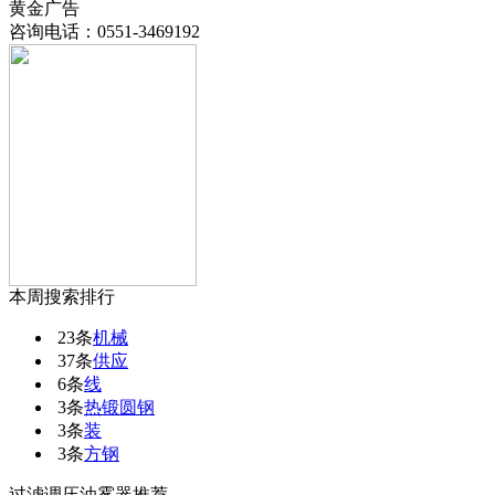
黄金广告
咨询电话：
0551-3469192
本周搜索排行
23条
机械
37条
供应
6条
线
3条
热锻圆钢
3条
装
3条
方钢
过滤调压油雾器推荐