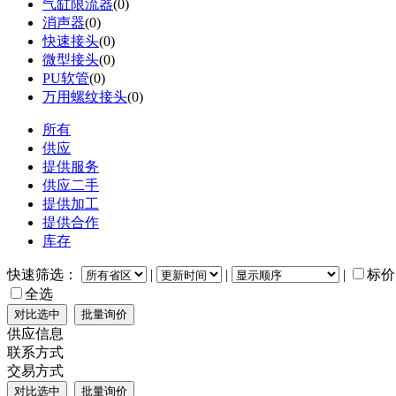
气缸限流器
(0)
消声器
(0)
快速接头
(0)
微型接头
(0)
PU软管
(0)
万用螺纹接头
(0)
所有
供应
提供服务
供应二手
提供加工
提供合作
库存
快速筛选：
|
|
|
标价
全选
供应信息
联系方式
交易方式