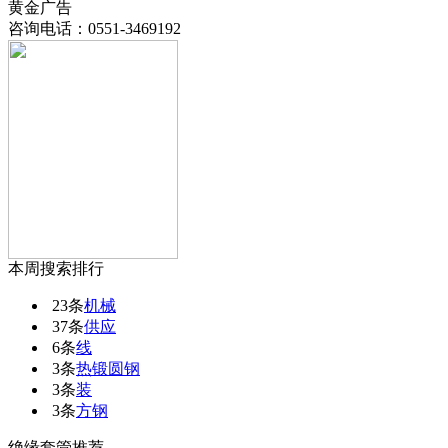
黄金广告
咨询电话：
0551-3469192
本周搜索排行
23条
机械
37条
供应
6条
线
3条
热锻圆钢
3条
装
3条
方钢
绝缘套管推荐