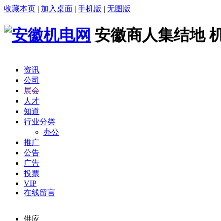
收藏本页
|
加入桌面
|
手机版
|
无图版
安徽商人集结地 
资讯
公司
展会
人才
知道
行业分类
办公
推广
公告
广告
投票
VIP
在线留言
供应